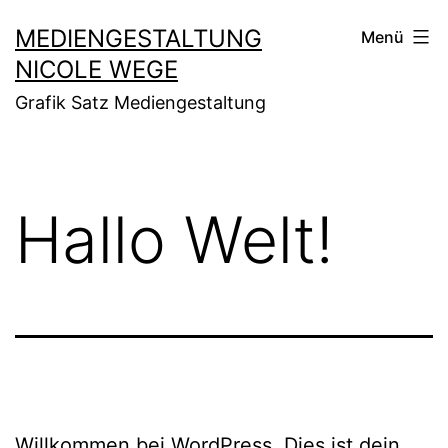
Zum
MEDIENGESTALTUNG
Menü
Inhalt
NICOLE WEGE
springen
Grafik Satz Mediengestaltung
Hallo Welt!
Willkommen bei WordPress. Dies ist dein